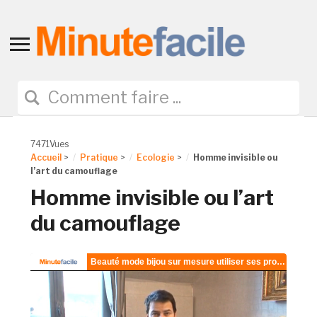
Toggle
sidebar
&
navigation
7471Vues
Accueil
>
Pratique
>
Ecologie
>
Homme invisible ou
l’art du camouflage
Homme invisible ou l’art
du camouflage