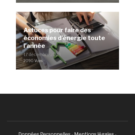
Astuces pour faire des
économies d’énergie toute
l’année
17 décembre 2024
2090 Vues
Données Personnelles
-
Mentions légales
-