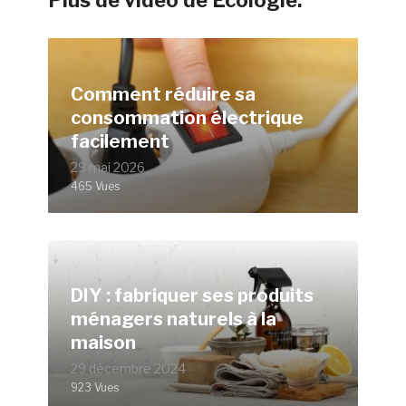
Plus de vidéo de Ecologie:
Comment réduire sa
consommation électrique
facilement
29 mai 2026
465 Vues
DIY : fabriquer ses produits
ménagers naturels à la
maison
29 décembre 2024
923 Vues