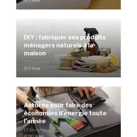
473 Vues
DIY : fabriquer ses produits
ménagers naturels à la
maison
29 décembre 2024
923 Vues
Astuces pour faire des
économies d’énergie toute
l’année
17 décembre 2024
2090 Vues