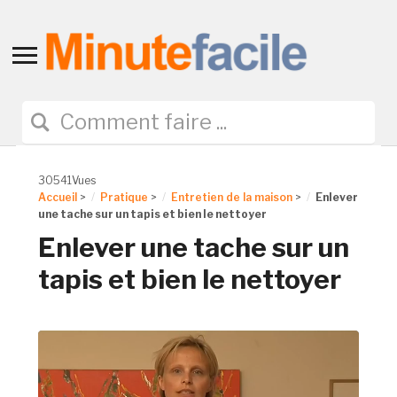
Toggle
sidebar
&
navigation
30541Vues
Accueil
>
Pratique
>
Entretien de la maison
>
Enlever
une tache sur un tapis et bien le nettoyer
Enlever une tache sur un
tapis et bien le nettoyer