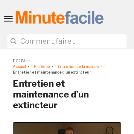
Toggle
sidebar
&
navigation
11021Vues
Accueil
>
Pratique
>
Entretien de la maison
>
Entretien et maintenance d’un extincteur
Entretien et
maintenance d’un
extincteur