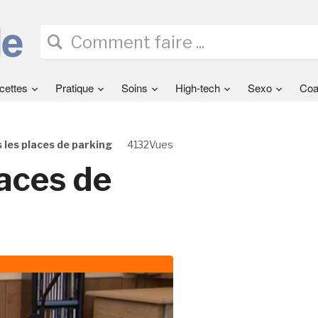
cettes
Pratique
Soins
High-tech
Sexo
Coa
s les places de parking
4132Vues
laces de