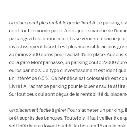
Un placement plus rentable que le livret A
Le parking est
dont tout le monde parle. Alors que le marché de l’immobi
parkings a très bonne mine. Ils se vendent chaque jour
investissement lucratif est plus accessible au plus gr
au moins 2500 euros pour l’achat d’une place. Au sous-
de la gare Montparnasse, un parking coûte 22000 euros
euros par mois. Ce type d’investissement est identiqu
un intérêt de 6,5 %. Ce bénéfice est colossal s’il est 
Livret A. l’achat de parking pour le louer ensuite attir
Surtout ceux qui sont déçus de la rentabilité du placem
Un placement facile à gérer
Pour s’acheter un parking, i
prêt auprès des banques. Toutefois, il faut veiller à 
soit inférieur au loyer touché. Au bout de 15 ans, le prê