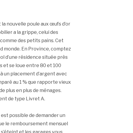
 la nouvelle poule aux œufs d’or
lier a la grippe, celui des
 comme des petits pains. Cet
and monde. En Province, comptez
sol d’une résidence située près
 et se loue entre 80 et 100
e à un placement d’argent avec
comparé au 1 % que rapporte vieux
e de plus en plus de ménages.
ent de type Livret A.
l est possible de demander un
ce que le remboursement mensuel
t s’éteint et les garages vous