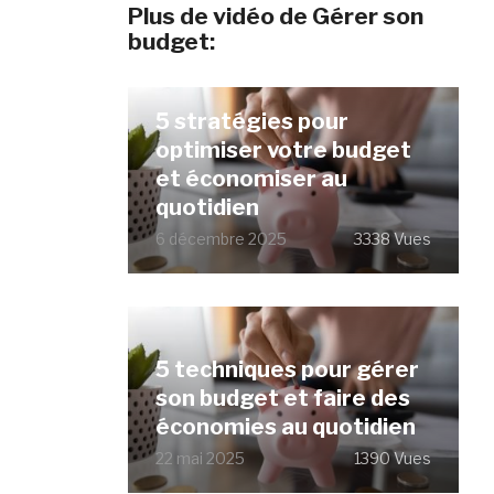
Plus de vidéo de Gérer son
budget:
5 stratégies pour
optimiser votre budget
et économiser au
quotidien
6 décembre 2025
3338 Vues
5 techniques pour gérer
son budget et faire des
économies au quotidien
22 mai 2025
1390 Vues