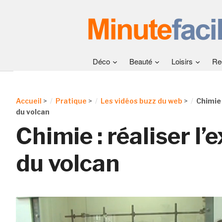
Déco
Beauté
Loisirs
Re
Accueil
>
Pratique
>
Les vidéos buzz du web
>
Chimie 
du volcan
Chimie : réaliser l
du volcan