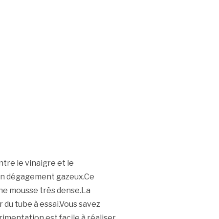
tre le vinaigre et le
 un dégagement gazeux.Ce
une mousse très dense.La
r du tube à essai.Vous savez
imentation est facile à réaliser