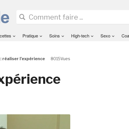
cettes
Pratique
Soins
High-tech
Sexo
Coa
: réaliser l’expérience
8015Vues
’expérience