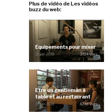
Plus de vidéo de Les vidéos
buzz du web:
Equipements pour mixer
15 juin 2018
3724 Vues
Etre un gentleman à
table et au restaurant
15 juin 2018
8248 Vues