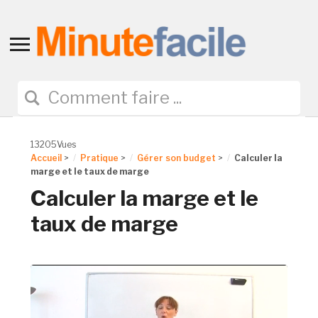
Toggle
sidebar
&
navigation
13205Vues
Accueil
>
Pratique
>
Gérer son budget
>
Calculer la
marge et le taux de marge
Calculer la marge et le
taux de marge