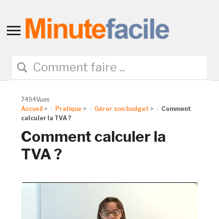
Toggle
sidebar
&
navigation
7494Vues
Accueil
>
Pratique
>
Gérer son budget
>
Comment
calculer la TVA ?
Comment calculer la
TVA ?