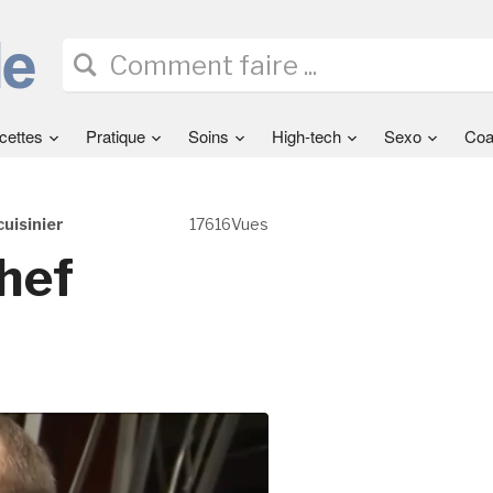
cettes
Pratique
Soins
High-tech
Sexo
Coa
uisinier
17616Vues
hef