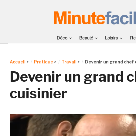
Déco
Beauté
Loisirs
Re
Accueil
>
Pratique
>
Travail
>
Devenir un grand chef c
Devenir un grand c
cuisinier