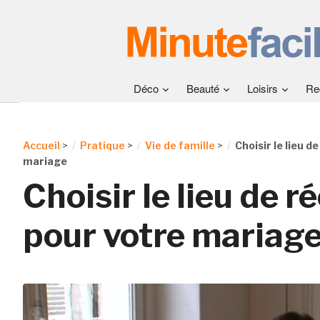
Déco
Beauté
Loisirs
Re
Accueil
>
Pratique
>
Vie de famille
>
Choisir le lieu d
mariage
Choisir le lieu de r
pour votre mariag