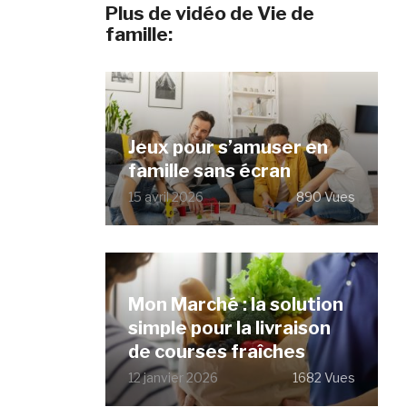
Plus de vidéo de Vie de
famille:
Jeux pour s’amuser en
famille sans écran
15 avril 2026
890 Vues
Mon Marché : la solution
simple pour la livraison
de courses fraîches
12 janvier 2026
1682 Vues