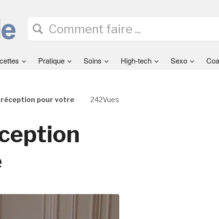
cettes
Pratique
Soins
High-tech
Sexo
Coa
e réception pour votre
242Vues
éception
e