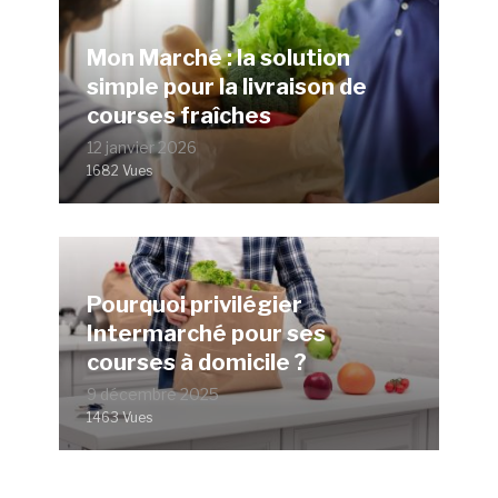
Mon Marché : la solution
simple pour la livraison de
courses fraîches
12 janvier 2026
1682 Vues
Pourquoi privilégier
Intermarché pour ses
courses à domicile ?
9 décembre 2025
1463 Vues