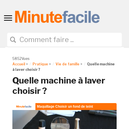
Toggle
sidebar
&
navigation
5852Vues
Accueil
>
Pratique
>
Vie de famille
>
Quelle machine
à laver choisir ?
Quelle machine à laver
choisir ?