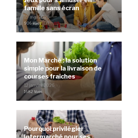
famille sans écran
15 avril 2026
906 Vues
Mon Marché : la solution
simple pour la livraison de
courses fraîches
12 janvier 2026
1682 Vues
Pourquoi privilégier
Intermarché pour ses