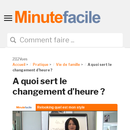
Toggle
sidebar
&
navigation
2112Vues
Accueil
>
Pratique
>
Vie de famille
>
A quoi sert le
changement d’heure ?
A quoi sert le
changement d’heure ?