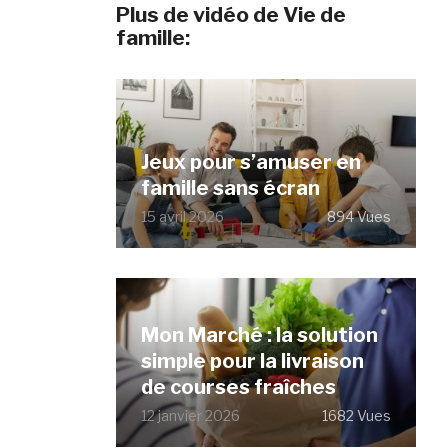
Plus de vidéo de Vie de
famille:
Jeux pour s’amuser en
famille sans écran
15 avril 2026
894 Vues
Mon Marché : la solution
simple pour la livraison
de courses fraîches
12 janvier 2026
1682 Vues