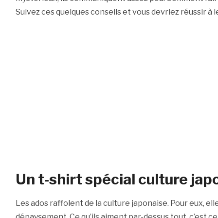
Suivez ces quelques conseils et vous devriez réussir à le
Un t-shirt spécial culture jap
Les ados raffolent de la culture japonaise. Pour eux, el
dépaysement. Ce qu’ils aiment par-dessus tout, c’est ce 