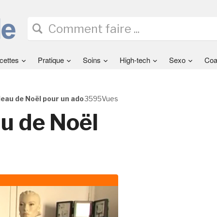
cettes
Pratique
Soins
High-tech
Sexo
Coa
deau de Noël pour un ado
3595Vues
u de Noël