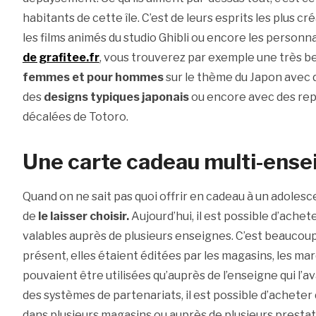
habitants de cette île. C’est de leurs esprits les plus c
les films animés du studio Ghibli ou encore les personn
de grafitee.fr
, vous trouverez par exemple une très be
femmes et pour hommes
sur le thème du Japon avec
des
designs typiques japonais
ou encore avec des re
décalées de Totoro.
Une carte cadeau multi-ense
Quand on ne sait pas quoi offrir en cadeau à un adolesce
de
le laisser choisir.
Aujourd’hui, il est possible d’ache
valables auprès de plusieurs enseignes. C’est beaucoup 
présent, elles étaient éditées par les magasins, les ma
pouvaient être utilisées qu’auprès de l’enseigne qui l’av
des systèmes de partenariats, il est possible d’acheter d
dans plusieurs magasins ou auprès de plusieurs prestat