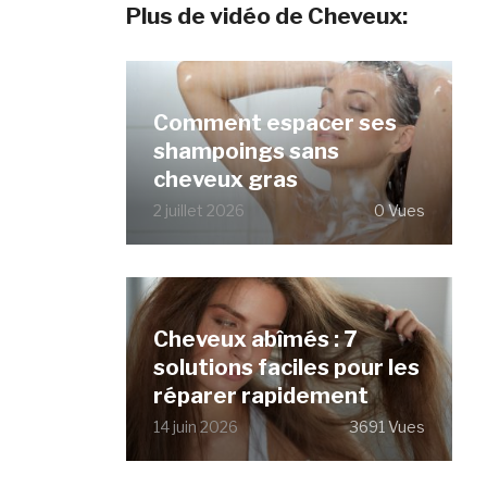
Plus de vidéo de Cheveux:
Comment espacer ses
shampoings sans
cheveux gras
2 juillet 2026
0 Vues
Cheveux abîmés : 7
solutions faciles pour les
réparer rapidement
14 juin 2026
3691 Vues