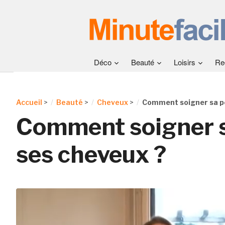
Déco
Beauté
Loisirs
Re
Accueil
>
Beauté
>
Cheveux
>
Comment soigner sa pe
Comment soigner s
ses cheveux ?