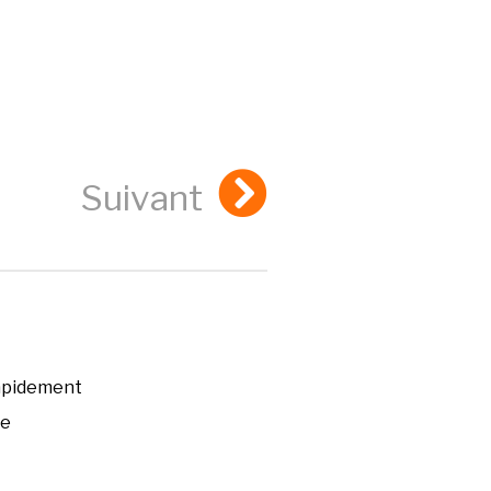
Suivant
rapidement
ée