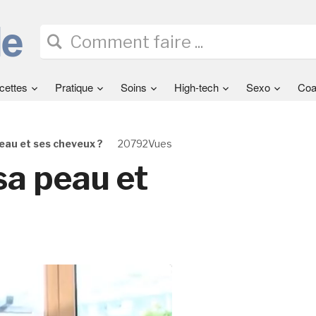
cettes
Pratique
Soins
High-tech
Sexo
Coa
au et ses cheveux ?
20792Vues
a peau et