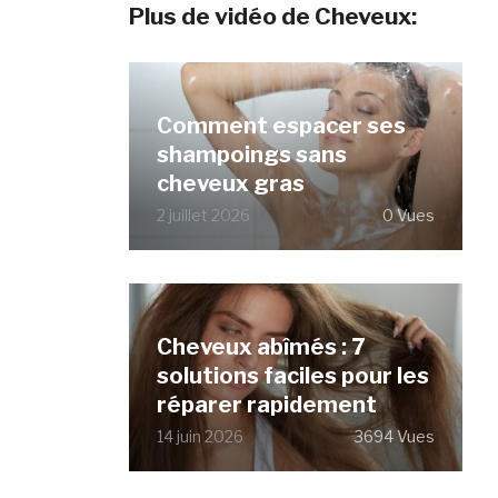
Plus de vidéo de Cheveux:
Comment espacer ses
shampoings sans
cheveux gras
2 juillet 2026
0 Vues
Cheveux abîmés : 7
solutions faciles pour les
réparer rapidement
14 juin 2026
3694 Vues