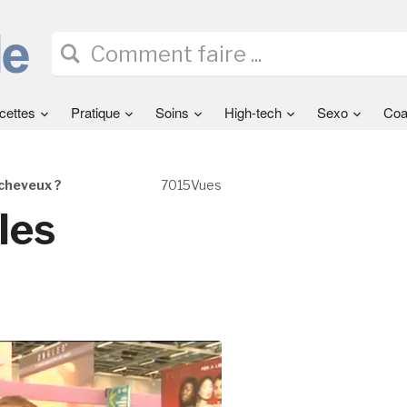
cettes
Pratique
Soins
High-tech
Sexo
Coa
 cheveux ?
7015Vues
les