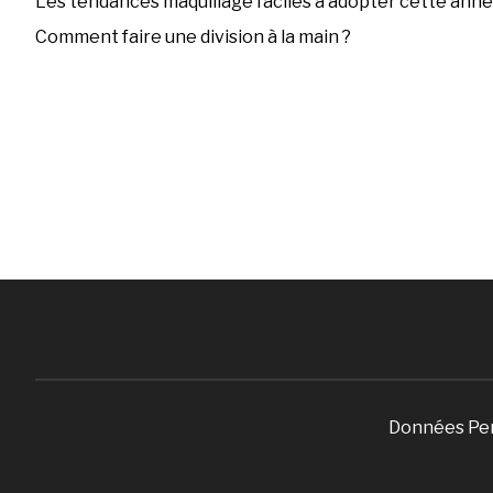
Les tendances maquillage faciles à adopter cette ann
Comment faire une division à la main ?
Données Pe