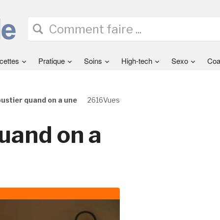
cettes
Pratique
Soins
High-tech
Sexo
Coa
bustier quand on a une
2616Vues
quand on a