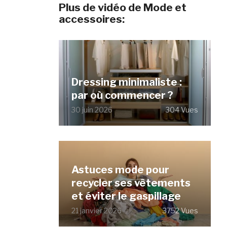
Plus de vidéo de Mode et
accessoires:
Dressing minimaliste :
par où commencer ?
30 juin 2026
304 Vues
Astuces mode pour
recycler ses vêtements
et éviter le gaspillage
21 janvier 2026
3752 Vues