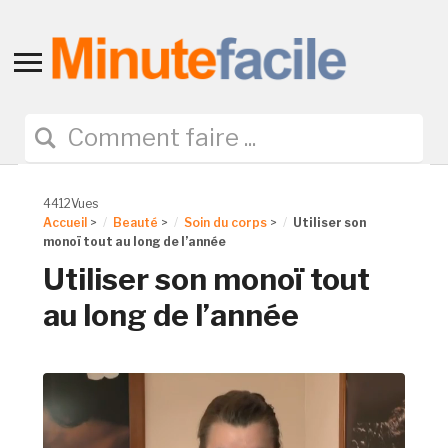
Toggle
sidebar
&
navigation
4412Vues
Accueil
>
Beauté
>
Soin du corps
>
Utiliser son
monoï tout au long de l’année
Utiliser son monoï tout
au long de l’année