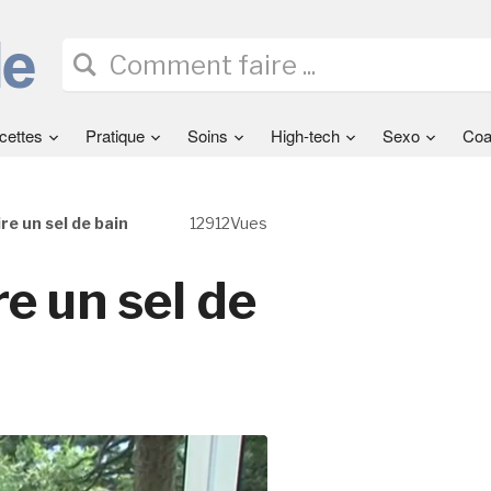
cettes
Pratique
Soins
High-tech
Sexo
Coa
ire un sel de bain
12912Vues
re un sel de