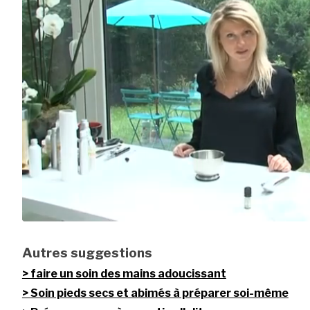
Autres suggestions
faire un soin des mains adoucissant
Soin pieds secs et abimés à préparer soi-même