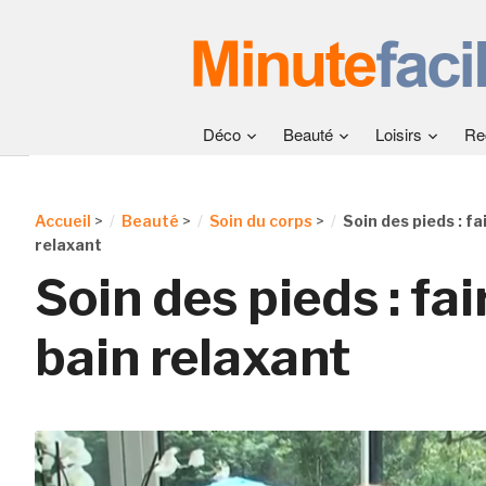
Déco
Beauté
Loisirs
Re
Accueil
>
Beauté
>
Soin du corps
>
Soin des pieds : fa
relaxant
Soin des pieds : fai
bain relaxant