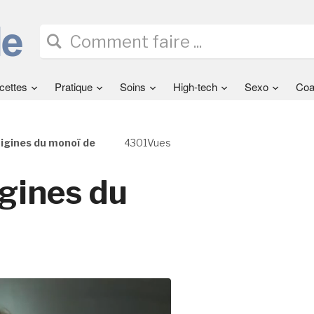
cettes
Pratique
Soins
High-tech
Sexo
Coa
rigines du monoï de
4301Vues
igines du