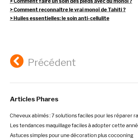
Comment faire un soin des pieds avec du monoi ?
Comment reconnaître le vrai monoï de Tahiti ?
Huiles essentielles: le soin anti-cellulite
Précédent
Articles Phares
Cheveux abîmés : 7 solutions faciles pour les réparer 
Les tendances maquillage faciles à adopter cette ann
Astuces simples pour une décoration plus cocooning