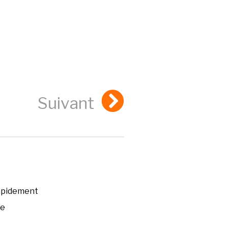
Suivant
rapidement
ée