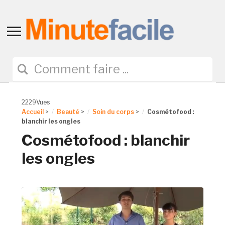
Toggle
sidebar
&
navigation
2229Vues
Accueil
>
Beauté
>
Soin du corps
>
Cosmétofood :
blanchir les ongles
Cosmétofood : blanchir
les ongles