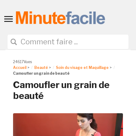
Toggle
sidebar
&
navigation
24617Vues
Accueil
>
Beauté
>
Soin du visage et Maquillage
>
Camoufler un grain de beauté
Camoufler un grain de
beauté