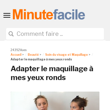
Toggle
sidebar
&
navigation
24392Vues
Accueil
>
Beauté
>
Soin du visage et Maquillage
>
Adapter le maquillage à mes yeux ronds
Adapter le maquillage à
mes yeux ronds