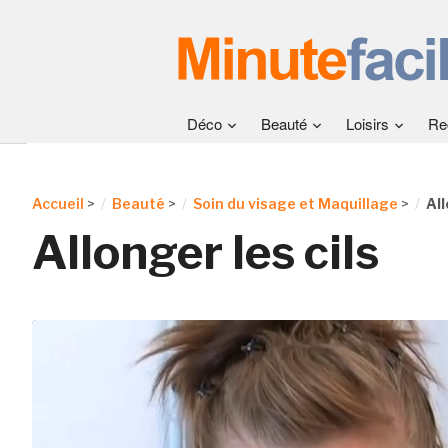
Déco
Beauté
Loisirs
Re
Accueil
>
Beauté
>
Soin du visage et Maquillage
>
All
Allonger les cils