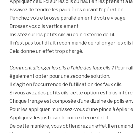
Appliquez celui-ci sur les cils du haut en les prenant à la
Essayez de tendre les paupières durant l’opération.
Penchez votre brosse parallèlement à votre visage.
Brossez vos cils verticalement.
Insistez sur les petits cils au coin externe de l’il.
Il n’est pas tout à fait recommandé de rallonger les cils 
Cela donne un effet trop chargé.
Comment allonger les cils à l’aide des faux cils ?
Pour ral
également opter pour une seconde solution.
Il s’agit en l’occurrence de l’utilisation des faux cils.
Si vous avez des petits cils, cette option est plus intér
Chaque frange est composée d’une dizaine de poils env
Pour les appliquer, munissez-vous d’une pince à épiler et 
Appliquez-les juste sur le coin externe de l’il.
De cette manière, vous obtiendrez un effet il en amand