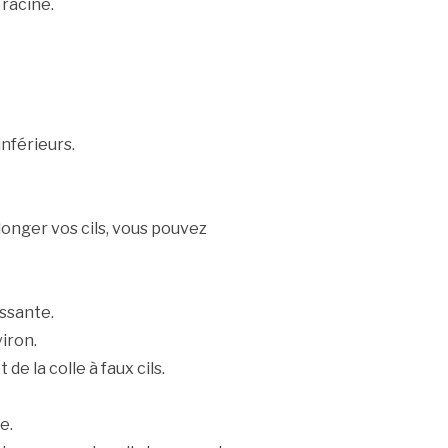
 racine.
inférieurs.
longer vos cils, vous pouvez
essante.
iron.
de la colle à faux cils.
e.