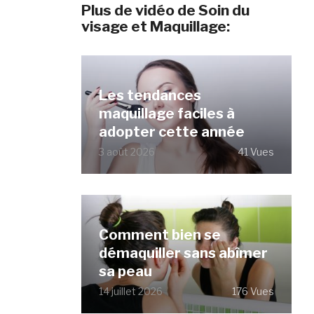
Plus de vidéo de Soin du
visage et Maquillage:
Les tendances
maquillage faciles à
adopter cette année
3 août 2026
41 Vues
Comment bien se
démaquiller sans abîmer
sa peau
14 juillet 2026
176 Vues