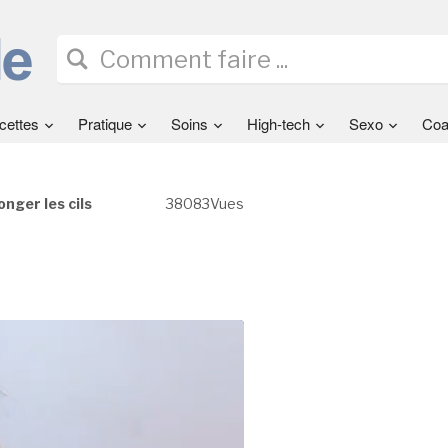
cettes
Pratique
Soins
High-tech
Sexo
Coa
onger les cils
38083Vues