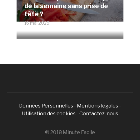
de la semaine sans prise de
15 juin 2025
9793 Vues
tête ?
16 mai 2025
4680 Vues
Données Personnelles
-
Mentions légales
-
Utilisation des cookies
-
Contactez-nous
© 2018 Minute Facile