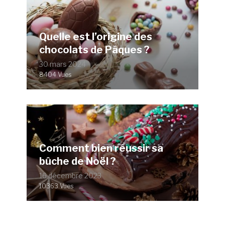
Quelle est l’origine des
chocolats de Pâques ?
30 mars 2024
8404 Vues
Comment bien réussir sa
bûche de Noël ?
16 décembre 2023
10363 Vues