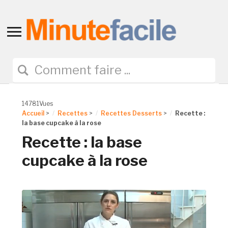
Toggle
sidebar
&
navigation
14781Vues
Accueil
>
Recettes
>
Recettes Desserts
>
Recette :
la base cupcake à la rose
Recette : la base
cupcake à la rose