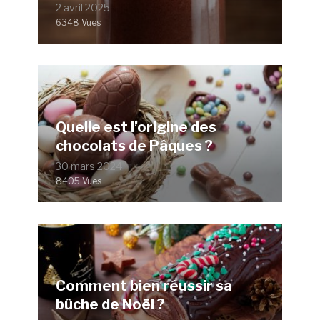
2 avril 2025
6348 Vues
Quelle est l’origine des
chocolats de Pâques ?
30 mars 2024
8405 Vues
Comment bien réussir sa
bûche de Noël ?