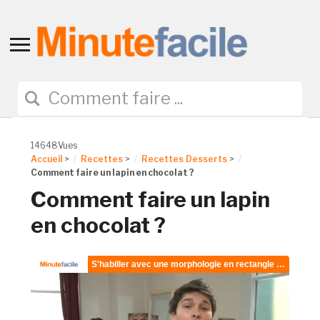
Toggle
sidebar
&
navigation
14648Vues
Accueil
>
Recettes
>
Recettes Desserts
>
Comment faire un lapin en chocolat ?
Comment faire un lapin
en chocolat ?