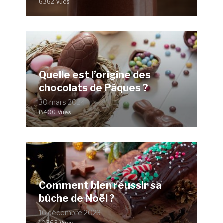
6362 Vues
Quelle est l’origine des
chocolats de Pâques ?
30 mars 2024
8406 Vues
Comment bien réussir sa
bûche de Noël ?
16 décembre 2023
10363 Vues