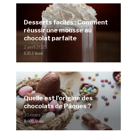
Desserts faciles : Comment
réussir une mousse au
chocolat parfaite
2 avril 2025
6353 Vues
Quelle est l’origine des
chocolats de Pâques ?
30 mars 2024
8405 Vues