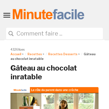
Toggle
sidebar
&
navigation
4326Vues
Accueil
>
Recettes
>
Recettes Desserts
>
Gâteau
au chocolat inratable
Gâteau au chocolat
inratable