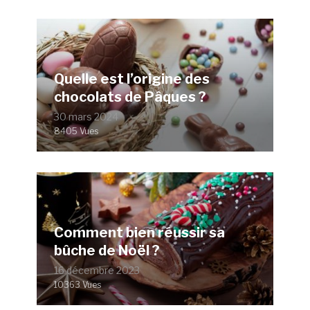
Quelle est l’origine des
chocolats de Pâques ?
30 mars 2024
8405 Vues
Comment bien réussir sa
bûche de Noël ?
16 décembre 2023
10363 Vues