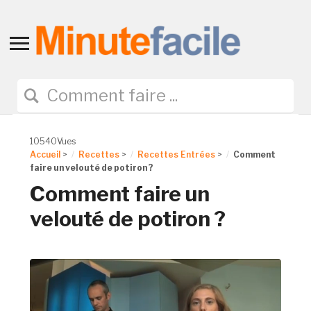
Toggle
sidebar
&
navigation
10540Vues
Accueil
>
Recettes
>
Recettes Entrées
>
Comment
faire un velouté de potiron ?
Comment faire un
velouté de potiron ?