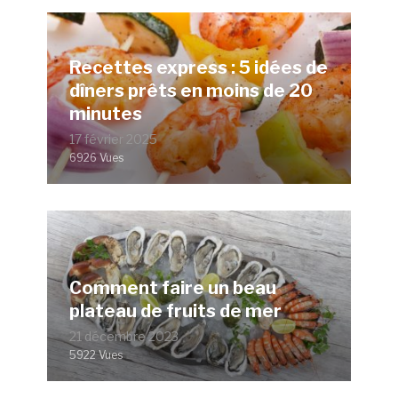
Recettes express : 5 idées de
dîners prêts en moins de 20
minutes
17 février 2025
6926 Vues
Comment faire un beau
plateau de fruits de mer
21 décembre 2023
5922 Vues