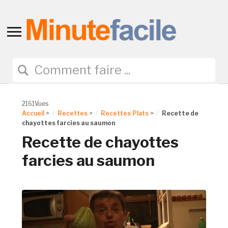
Toggle
sidebar
&
navigation
2161Vues
Accueil
>
Recettes
>
Recettes Plats
>
Recette de
chayottes farcies au saumon
Recette de chayottes
farcies au saumon