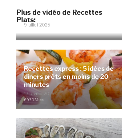
Faire un œuf poché parfait
Plus de vidéo de Recettes
sans vinaigre
Plats:
9 juillet 2025
12070 Vues
Recettes express : 5 idées de
dîners prêts en moins de 20
minutes
17 février 2025
6930 Vues