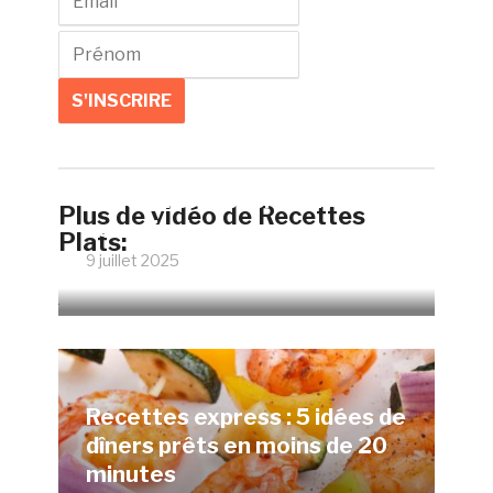
Faire un œuf poché parfait
Plus de vidéo de Recettes
sans vinaigre
Plats:
9 juillet 2025
12066 Vues
Recettes express : 5 idées de
dîners prêts en moins de 20
minutes