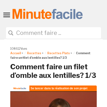
Toggle
sidebar
&
navigation
108612Vues
Accueil
>
Recettes
>
Recettes Plats
>
Comment
faire un filet d’omble aux lentilles? 1/3
Comment faire un filet
d’omble aux lentilles? 1/3