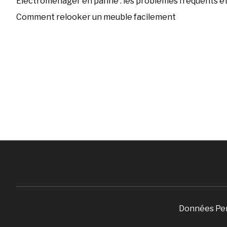
Électroménager en panne : les problèmes fréquents et 
Comment relooker un meuble facilement
Données Pe