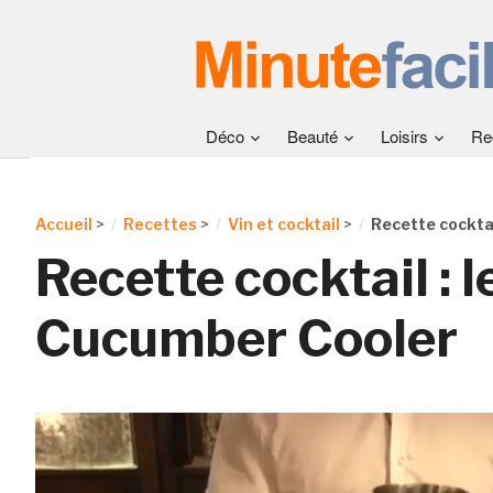
Déco
Beauté
Loisirs
Re
Accueil
>
Recettes
>
Vin et cocktail
>
Recette cocktai
Recette cocktail : l
Cucumber Cooler