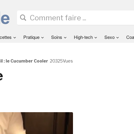
cettes
Pratique
Soins
High-tech
Sexo
Coa
l : le Cucumber Cooler
20325Vues
e