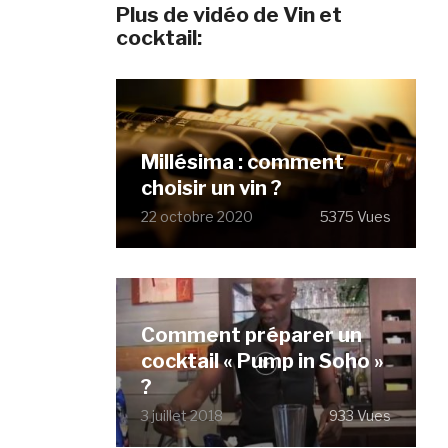
Plus de vidéo de Vin et
cocktail:
Millésima : comment
choisir un vin ?
22 octobre 2020
5375 Vues
Comment préparer un
cocktail « Pump in Soho »
?
3 juillet 2018
933 Vues