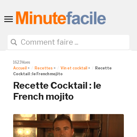
Toggle
sidebar
&
navigation
1623Vues
Accueil
>
Recettes
>
Vin et cocktail
>
Recette
Cocktail : le French mojito
Recette Cocktail : le
French mojito