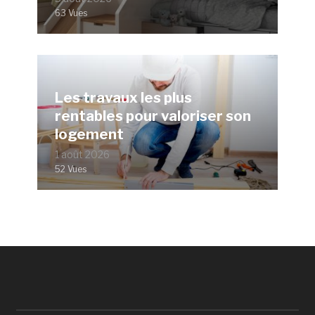
63 Vues
Les travaux les plus
rentables pour valoriser son
logement
1 août 2026
52 Vues