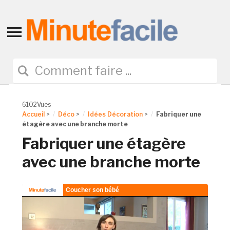
Toggle
sidebar
&
navigation
6102Vues
Accueil
>
Déco
>
Idées Décoration
>
Fabriquer une
étagère avec une branche morte
Fabriquer une étagère
avec une branche morte