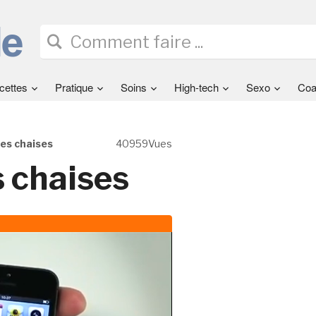
cettes
Pratique
Soins
High-tech
Sexo
Coa
les chaises
40959Vues
s chaises