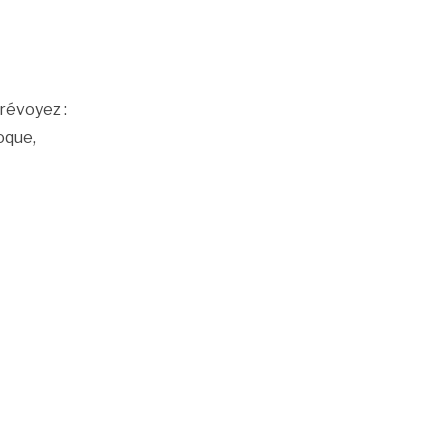
révoyez :
oque,