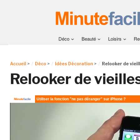
Déco
Beauté
Loisirs
Re
Accueil
>
Déco
>
Idées Décoration
>
Relooker de vieil
Relooker de vieille