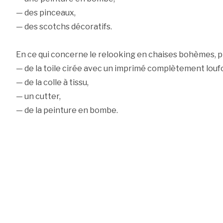
— des pinceaux,
— des scotchs décoratifs.
En ce qui concerne le relooking en chaises bohèmes, p
— de la toile cirée avec un imprimé complètement louf
— de la colle à tissu,
— un cutter,
— de la peinture en bombe.