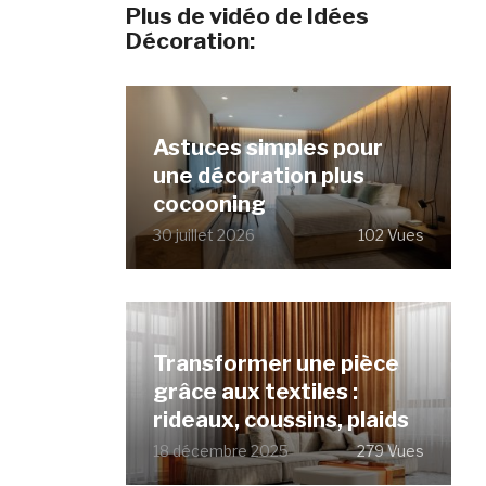
Plus de vidéo de Idées
Décoration:
Astuces simples pour
une décoration plus
cocooning
30 juillet 2026
102 Vues
Transformer une pièce
grâce aux textiles :
rideaux, coussins, plaids
18 décembre 2025
279 Vues