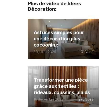
Plus de vidéo de Idées
Décoration:
Astuces simples pour
une décoration plus
cocooning
30 juillet 2026
101 Vues
Transformer une pièce
grâce aux textiles :
rideaux, coussins, plaids
18 décembre 2025
279 Vues