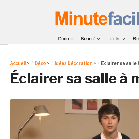
Déco
Beauté
Loisirs
Re
Accueil
>
Déco
>
Idées Décoration
>
Éclairer sa sall
Éclairer sa salle à