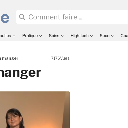
cettes
Pratique
Soins
High-tech
Sexo
Coa
e à manger
7176Vues
 manger