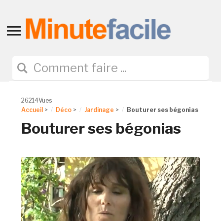
Toggle
sidebar
&
navigation
26214Vues
Accueil
>
Déco
>
Jardinage
>
Bouturer ses bégonias
Bouturer ses bégonias