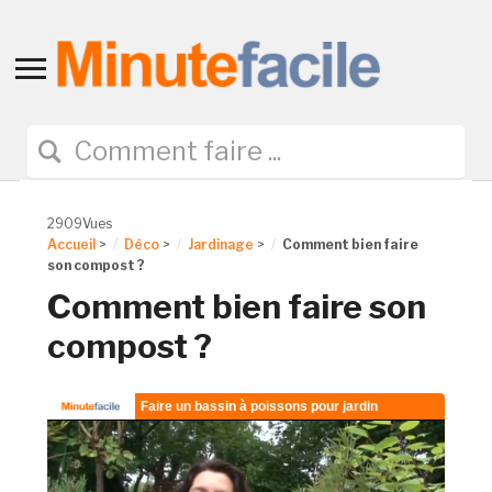
Toggle
sidebar
&
navigation
2909Vues
Accueil
>
Déco
>
Jardinage
>
Comment bien faire
son compost ?
Comment bien faire son
compost ?