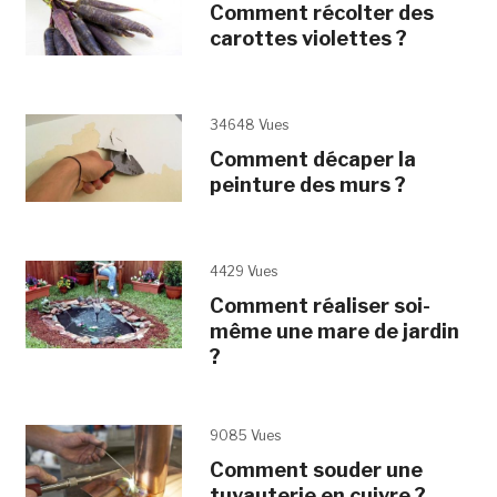
Comment récolter des
carottes violettes ?
34648 Vues
Comment décaper la
peinture des murs ?
4429 Vues
Comment réaliser soi-
même une mare de jardin
?
9085 Vues
Comment souder une
tuyauterie en cuivre ?