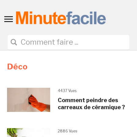
Toggle
sidebar
&
navigation
Déco
4437 Vues
Comment peindre des
carreaux de céramique ?
2886 Vues