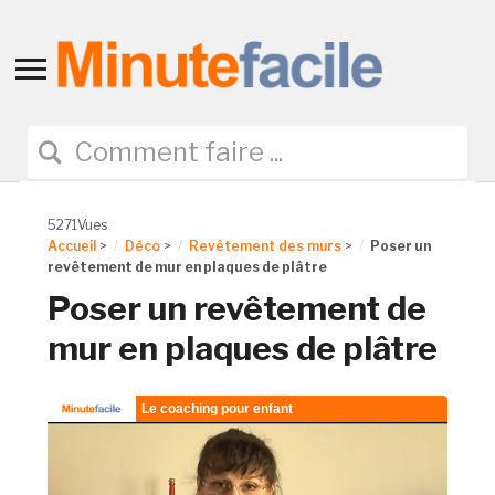
Toggle
sidebar
&
navigation
5271Vues
Accueil
>
Déco
>
Revêtement des murs
>
Poser un
revêtement de mur en plaques de plâtre
Poser un revêtement de
mur en plaques de plâtre