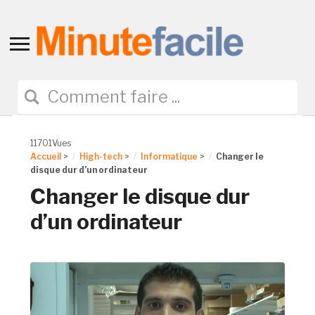
Toggle
sidebar
&
navigation
11701Vues
Accueil
>
High-tech
>
Informatique
>
Changer le
disque dur d’un ordinateur
Changer le disque dur
d’un ordinateur