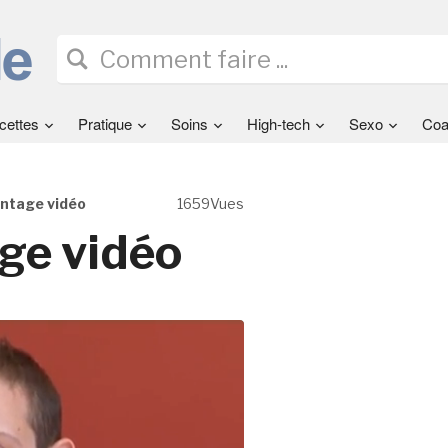
cettes
Pratique
Soins
High-tech
Sexo
Coa
ntage vidéo
1659Vues
ge vidéo