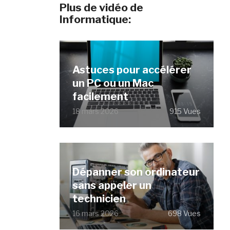
Plus de vidéo de
Informatique:
Astuces pour accélérer
un PC ou un Mac
facilement
18 mars 2026
915 Vues
Dépanner son ordinateur
sans appeler un
technicien
16 mars 2026
698 Vues