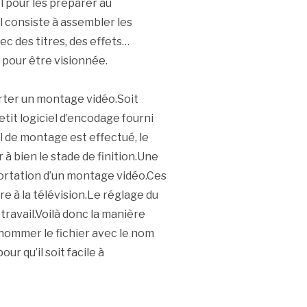
l pour les préparer au
l consiste à assembler les
ec des titres, des effets…
n pour être visionnée.
rter un montage vidéo.Soit
etit logiciel d’encodage fourni
il de montage est effectué, le
 à bien le stade de finition.Une
portation d’un montage vidéo.Ces
 à la télévision.Le réglage du
u travail.Voilà donc la manière
 nommer le fichier avec le nom
r qu’il soit facile à