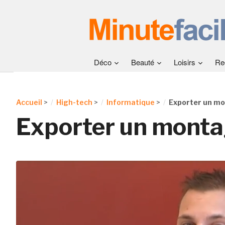
Déco
Beauté
Loisirs
Re
Accueil
>
High-tech
>
Informatique
>
Exporter un mo
Exporter un monta