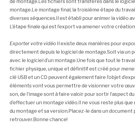
de montage.Les fichiers sont transférés dans le logicie
montage.Le montage final, la troisième étape du travai
diverses séquences.Il est établi pour animer la vidéo av
L’étape finale qui est l’export va amener votre créatio
Exporter votre vidéo
Il existe deux manières pour expo
directement depuis le logiciel de montage.Soit via un p
avec le logiciel d’un montage.Une fois que tout le trava
fichier physique, unique et définitif est créé pour mener
clé USB et un CD peuvent également faire l’objet d’ex
éléments vont vous permettre de visionner votre œuvre
son, de l’image sont à faire valoir pour sortir l’aspect d
d’effectuer un montage vidéo.Il ne vous reste plus que
du montage et sa version.Placez-le dans un document pou
retrouver.Bonne chance!