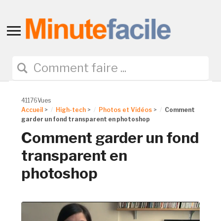
Toggle
sidebar
&
navigation
41176Vues
Accueil
>
High-tech
>
Photos et Vidéos
>
Comment
garder un fond transparent en photoshop
Comment garder un fond
transparent en
photoshop