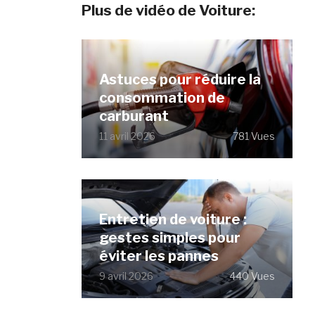
Plus de vidéo de Voiture:
Astuces pour réduire la
consommation de
carburant
11 avril 2026
781 Vues
Entretien de voiture :
gestes simples pour
éviter les pannes
9 avril 2026
440 Vues