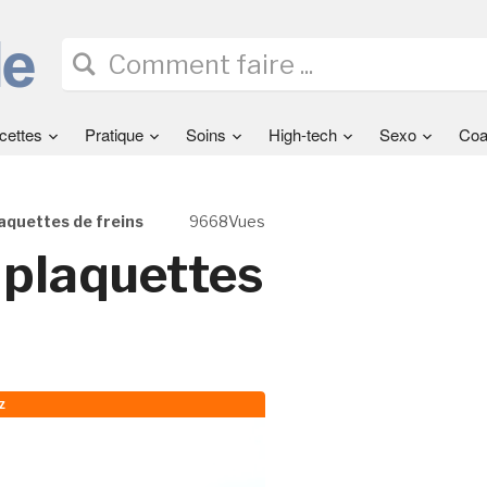
cettes
Pratique
Soins
High-tech
Sexo
Coa
laquettes de freins
9668Vues
s plaquettes