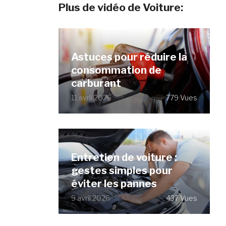
Plus de vidéo de Voiture:
Astuces pour réduire la
consommation de
carburant
11 avril 2026
779 Vues
Entretien de voiture :
gestes simples pour
éviter les pannes
9 avril 2026
437 Vues