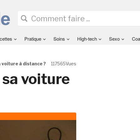
cettes
Pratique
Soins
High-tech
Sexo
Coa
voiture à distance ?
117565Vues
sa voiture